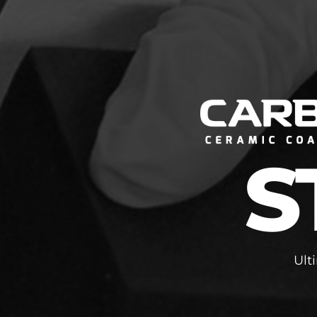
S
Ult