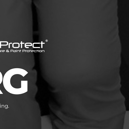
RG
ing.