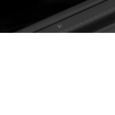
k Coating S
d Ihr Partner für Keramik Coating in der Region S